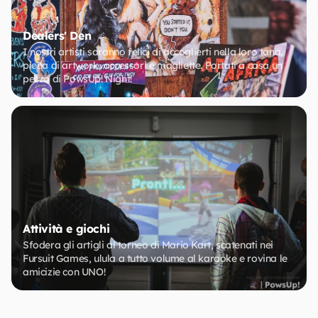
Dealers' Den
I nostri artisti saranno felici di accoglierti nella loro tana,
piena di artwork, accessori e magliette. Portati a casa un
pezzo di PowsUp! Night!
Attività e giochi
Sfodera gli artigli al torneo di Mario Kart, scatenati nei
Fursuit Games, ulula a tutto volume al karaoke e rovina le
amicizie con UNO!