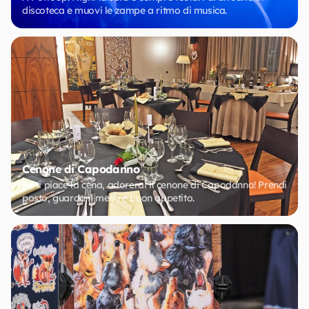
discoteca e muovi le zampe a ritmo di musica.
Cenone di Capodanno
Se ti piace la cena, adorerai il cenone di Capodanno! Prendi
posto, guarda il menu e buon appetito.