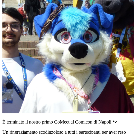
È terminato il nostro primo CoMeet al Comicon di Napoli 🐾
Un ringraziamento scodinzoloso a tutti i partecipanti per aver reso