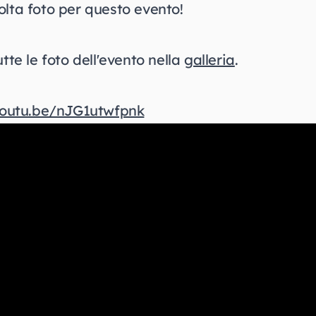
lta foto per questo evento!
tte le foto dell'evento nella
galleria
.
youtu.be/nJG1utwfpnk