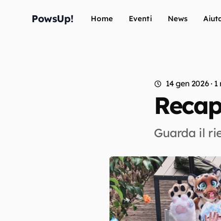
PowsUp!
Home
Eventi
News
Aiuta
14 gen 2026
· 1
Recap
Guarda il ri